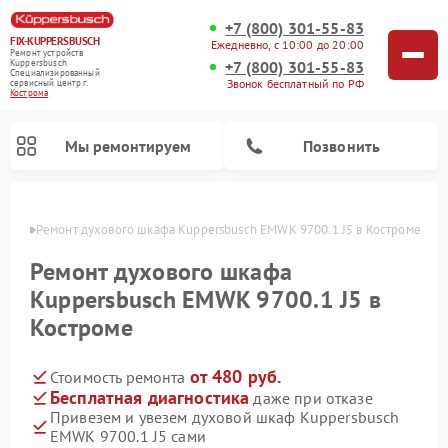
+7 (800) 301-55-83
FIX-KUPPERSBUSCH
Ежедневно, с 10:00 до 20:00
Ремонт устройств
+7 (800) 301-55-83
Kuppersbusch
Специализированный
Звонок бесплатный по РФ
cервисный центр г.
Кострома
Мы ремонтируем
Позвонить
троме
Ремонт духового шкафа Kuppersbusch EMWK 9700.1 J5 в Костроме
Ремонт духового шкафа
Kuppersbusch EMWK 9700.1 J5 в
Костроме
от 480 руб.
Стоимость ремонта
Бесплатная диагностика
даже при отказе
Привезем и увезем духовой шкаф Kuppersbusch
Ремонт кофемашин Kuppersbusch
Ремонт посудомоечных машин Kuppersbusch
Ремонт микроволновых печей Kuppersbusch
Ремонт морозильных камер Kuppersbusch
Ремонт промышленных вакуумных упаковщиков Kuppersbusch
Ремонт стиральных машин Kuppersbusch
Ремонт варочных панелей Kuppersbusch
Ремонт холодильников Kuppersbusch
Ремонт сушильных машин Kuppersbusch
EMWK 9700.1 J5 сами