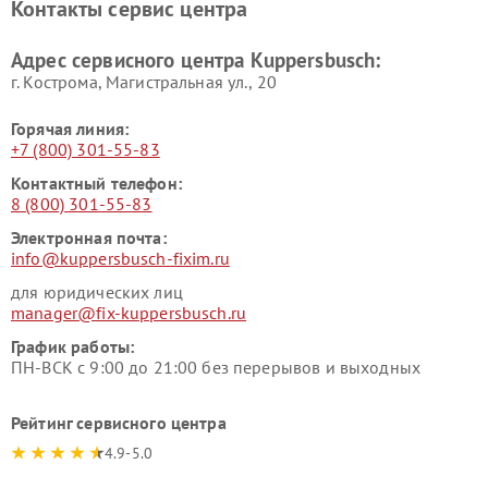
Контакты сервис центра
Kuppersbusch
вакуумных упаковщиков
Kuppersbusch
Адрес сервисного центра Kuppersbusch:
Ремонт сушильных машин Kuppersbusch
г. Кострома, Магистральная ул., 20
Горячая линия:
+7 (800) 301-55-83
Контактный телефон:
8 (800) 301-55-83
Электронная почта:
info@kuppersbusch-fixim.ru
для юридических лиц
manager@fix-kuppersbusch.ru
График работы:
ПН-ВСК с 9:00 до 21:00 без перерывов и выходных
Рейтинг сервисного центра
4.9-5.0