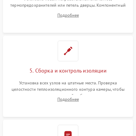
термопредохранителей или петель дверцы. Компонентный
ремонт электронного модуля управления, замена
Подробнее
выгоревших реле, восстановление контактов и замена
уплотнителя.
5. Сборка и контроль изоляции
Установка всех узлов на штатные места. Проверка
целостности теплоизоляционного контура камеры, чтобы
исключить перегрев кухонной мебели и потерю тепла.
Подробнее
Надежная фиксация клемм и сборка корпуса шкафа.