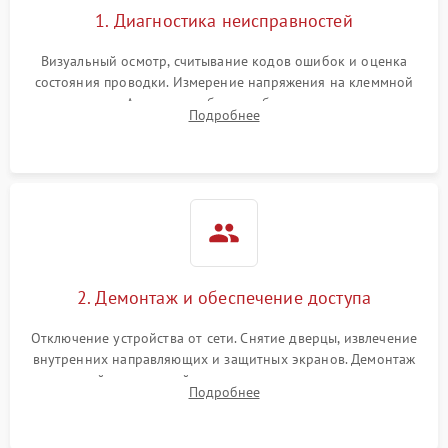
1. Диагностика неисправностей
Визуальный осмотр, считывание кодов ошибок и оценка
состояния проводки. Измерение напряжения на клеммной
колодке. Анализ жалоб на проблемы с нагревом,
Подробнее
конвекцией, панелью управления или блокировкой дверцы.
2. Демонтаж и обеспечение доступа
Отключение устройства от сети. Снятие дверцы, извлечение
внутренних направляющих и защитных экранов. Демонтаж
задней или верхней панели для прямого доступа к
Подробнее
нагревательным элементам, плате и вентиляторам.