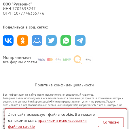
ООО "Русервис"
ИНН 7702633247
ОГРН 1077746335776
Поделиться в соц. сетях:
Мы принимаем
все формы оплаты
Политика конфиденциальности
Вся информация на сайте носит исключительно справочный характер.
Товарные знаки используются исключительно для описания устройств, в отношении которых
сервисные центры ktm.kuppersbusch-fixim.ru предоставляют услуги по ремонту. Услуги
оказываются в неавторизованных сервисных центрах ktm.kuppersbusch-fixim.ru, которые не
связаны с правообладателями товарных знаков или их официальными представителями.
Ремонт осуществляется для устройств, уже введенных в гражданский оборот в соответствии
Этот сайт использует файлы cookie. Вы можете
со статьей 1487 ГК РФ.
Использование товарных знаков не преследует цели индивидуализации услуг или введения
ознакомиться с
правилами использования
Согласен
потребителей в заблуждение, а служит для информирования о предоставляемых услугах по
файлов cookie
ремонту техники указанных брендов.