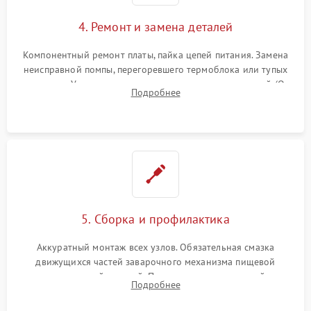
4. Ремонт и замена деталей
Компонентный ремонт платы, пайка цепей питания. Замена
неисправной помпы, перегоревшего термоблока или тупых
жерновов. Установка новых силиконовых уплотнителей (O-
Подробнее
ring) и тефлоновых трубок для надежного устранения
протечек.
5. Сборка и профилактика
Аккуратный монтаж всех узлов. Обязательная смазка
движущихся частей заварочного механизма пищевой
силиконовой смазкой. Проведение программной
Подробнее
декальцинации и очистки системы от кофейных масел.
Надежная фиксация всех соединений.