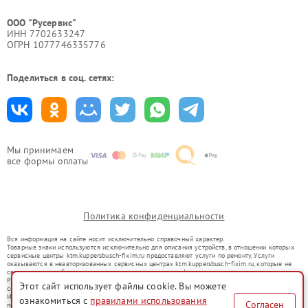
ООО "Русервис"
ИНН 7702633247
ОГРН 1077746335776
Поделиться в соц. сетях:
Мы принимаем
все формы оплаты
Политика конфиденциальности
Вся информация на сайте носит исключительно справочный характер.
Товарные знаки используются исключительно для описания устройств, в отношении которых
сервисные центры ktm.kuppersbusch-fixim.ru предоставляют услуги по ремонту. Услуги
оказываются в неавторизованных сервисных центрах ktm.kuppersbusch-fixim.ru, которые не
связаны с правообладателями товарных знаков или их официальными представителями.
Ремонт осуществляется для устройств, уже введенных в гражданский оборот в соответствии
Этот сайт использует файлы cookie. Вы можете
со статьей 1487 ГК РФ.
Использование товарных знаков не преследует цели индивидуализации услуг или введения
ознакомиться с
правилами использования
Согласен
потребителей в заблуждение, а служит для информирования о предоставляемых услугах по