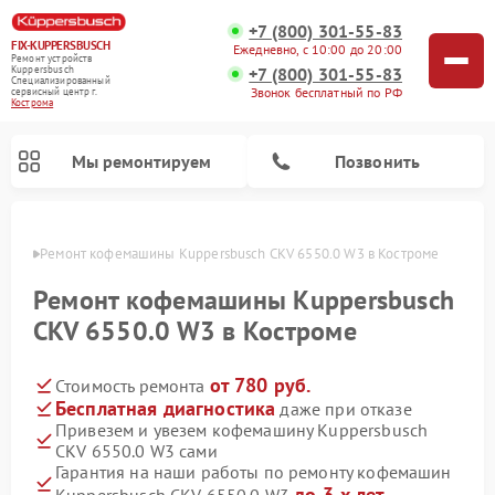
+7 (800) 301-55-83
FIX-KUPPERSBUSCH
Ежедневно, с 10:00 до 20:00
Ремонт устройств
+7 (800) 301-55-83
Kuppersbusch
Специализированный
Звонок бесплатный по РФ
cервисный центр г.
Кострома
Мы ремонтируем
Позвонить
троме
Ремонт кофемашины Kuppersbusch CKV 6550.0 W3 в Костроме
Ремонт кофемашины Kuppersbusch
CKV 6550.0 W3 в Костроме
от 780 руб.
Стоимость ремонта
Бесплатная диагностика
даже при отказе
Привезем и увезем кофемашину Kuppersbusch
CKV 6550.0 W3 сами
Ремонт стиральных машин Kuppersbusch
Ремонт варочных панелей Kuppersbusch
Ремонт духовых шкафов Kuppersbusch
Ремонт морозильных камер Kuppersbusch
Ремонт промышленных вакуумных упаковщиков Kuppersbusch
Ремонт посудомоечных машин Kuppersbusch
Ремонт микроволновых печей Kuppersbusch
Ремонт холодильников Kuppersbusch
Ремонт сушильных машин Kuppersbusch
Гарантия на наши работы по ремонту кофемашин
до 3-х лет