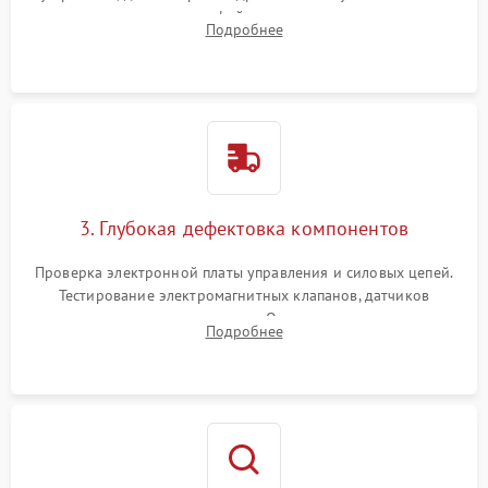
внутренних узлов от кофейных масел, жмыха и накипи.
Подробнее
Промывка дренажных каналов и фильтров с использованием
специализированной химии.
3. Глубокая дефектовка компонентов
Проверка электронной платы управления и силовых цепей.
Тестирование электромагнитных клапанов, датчиков
температуры и расходомера. Оценка степени износа
Подробнее
жерновов кофемолки, уплотнительных колец гидросистемы
и шестерней редуктора.