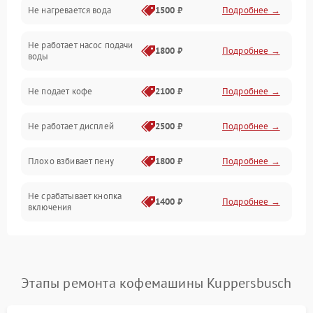
Не нагревается вода
1500 ₽
Подробнее →
Включение и работа
Не работает насос подачи
Проблемы с водой
1800 ₽
Подробнее →
воды
Проблемы с капучинатором и паром
Не подает кофе
2100 ₽
Подробнее →
Управление и электроника
Не работает дисплей
2500 ₽
Подробнее →
Программное обеспечение
Плохо взбивает пену
1800 ₽
Подробнее →
Не срабатывает кнопка
1400 ₽
Подробнее →
включения
Запах гари при работе
1800 ₽
Подробнее →
Постоянные сбои в работе
1500 ₽
Подробнее →
Этапы ремонта кофемашины Kuppersbusch