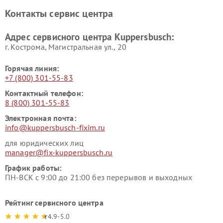
Ремонт холодильников
Ремонт промышленных
Контакты сервис центра
Kuppersbusch
вакуумных упаковщиков
Kuppersbusch
Адрес сервисного центра Kuppersbusch:
Ремонт сушильных машин Kuppersbusch
г. Кострома, Магистральная ул., 20
Горячая линия:
+7 (800) 301-55-83
Контактный телефон:
8 (800) 301-55-83
Электронная почта:
info@kuppersbusch-fixim.ru
для юридических лиц
manager@fix-kuppersbusch.ru
График работы:
ПН-ВСК с 9:00 до 21:00 без перерывов и выходных
Рейтинг сервисного центра
4.9-5.0