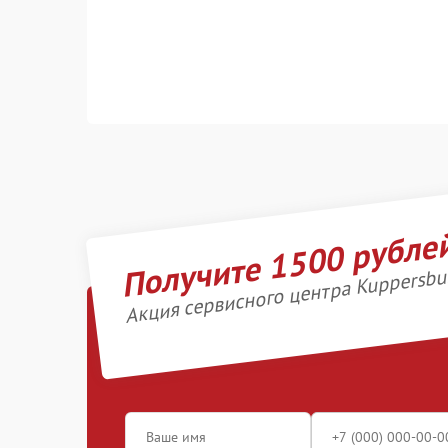
Получите 1500 рубле
Акция сервисного центра Kuppersbu