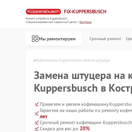
FIX-KUPPERSBUSCH
Ремонт устройств Kuppersbusch
Специализированный cервисный центр г.
Кострома
Мы ремонтируем
Срочный ремонт
Це
rsbusch в Костроме
Кофемашина Kuppersbusch замена штуцера
Замена штуцера на
Kuppersbusch в Кос
Привезем и увезем кофемашину Kuppersbu
Гарантия на наши работы по ремонту коф
лет
Срочный ремонт кофемашин Kuppersbusch 
20%
Скидка для вас до
Ремонт стиральных машин Kuppersbusch
Ремонт посудомоечных машин Kuppersbusch
Ремонт варочных панелей Kuppersbusch
Ремонт микроволновых печей Kuppersbusch
Ремонт духовых шкафов Kuppersbusch
Ремонт вытяжек Kuppersbusch
Ремонт морозильных камер Kuppersbusch
Ремонт холодильников Kuppersbusch
Ремонт промышленных вакуумных упаковщиков Kuppersbusch
Ремонт сушильных машин Kuppersbusch