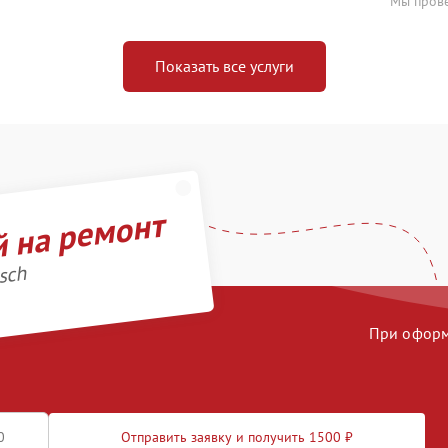
Мы прове
Показать все услуги
й на ремонт
sch
При оформл
Отправить заявку и получить 1500 ₽