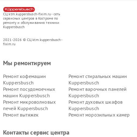
СЦ ktm.kuppersbusch-fixim.ru - сеть
сервисных центров в Костроме по
ремонту и обслуживанию техники
Kuppersbusch
2021-2026 © СЦ ktm.kuppersbusch-
fixim.ru
Мы ремонтируем
Ремонт кофемашин
Ремонт стиральных машин
Kuppersbusch
Kuppersbusch
Ремонт посудомоечных
Ремонт варочных панелей
машин Kuppersbusch
Kuppersbusch
Ремонт микроволновых
Ремонт духовых шкафов
печей Kuppersbusch
Kuppersbusch
Ремонт вытяжек
Ремонт морозильных камер
Kuppersbusch
Kuppersbusch
Ремонт холодильников
Ремонт промышленных
Контакты сервис центра
Kuppersbusch
вакуумных упаковщиков