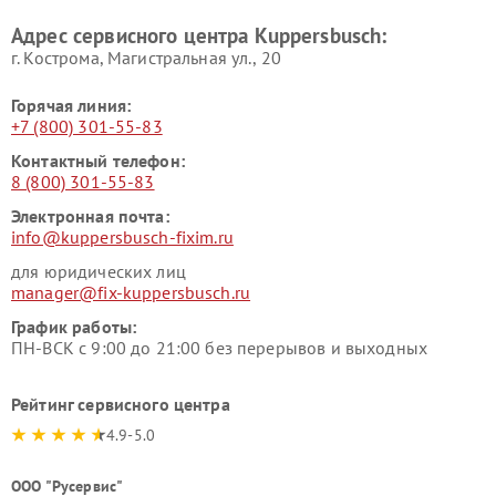
Kuppersbusch
Адрес сервисного центра Kuppersbusch:
Ремонт сушильных машин Kuppersbusch
г. Кострома, Магистральная ул., 20
Горячая линия:
+7 (800) 301-55-83
Контактный телефон:
8 (800) 301-55-83
Электронная почта:
info@kuppersbusch-fixim.ru
для юридических лиц
manager@fix-kuppersbusch.ru
График работы:
ПН-ВСК с 9:00 до 21:00 без перерывов и выходных
Рейтинг сервисного центра
4.9-5.0
ООО "Русервис"