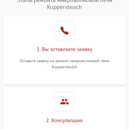
Этапы ремонта микроволновой печи
Kuppersbusch
Проблемы с вентилятором
2000 ₽
Подробнее →
Поломка системы
2200 ₽
Подробнее →
охлаждения
Не работают сенсорные
2400 ₽
Подробнее →
1. Вы оставляете заявку
кнопки
Оставьте заявку на ремонт микроволновой печи
Не горит подсветка
2000 ₽
Подробнее →
Kuppersbusch
Сломался трансформатор
1000 ₽
Подробнее →
2. Консультация