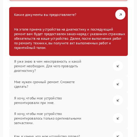
Какие документы вы предоставляете?
На этапе приема устройства на диагностику и последующий
ремонт вам будет предоставлен заказ-наряд с указанием страховых
обязательств на ваше устройство. Далее, после выполнения работ
по ремонту техники, вы получите акт выполненных работ и
гарантийный талон.
Я уже знаю в чем неисправность и какой
ремонт необходим. Для чего проводить
диагностику?
Мне нужен срочный ремонт. Сможете
сделать?
Я хочу, чтобы мое устройство
ремонтировали при мне.
Я хочу, чтобы мое устройство
ремонтировалось только оригинальными
запчастями.
Как я узнаю, что мое устройство готово?