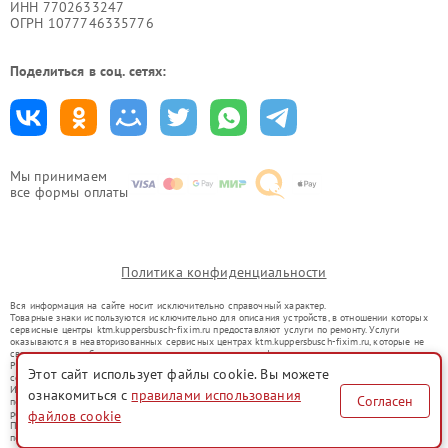
ИНН 7702633247
ОГРН 1077746335776
Поделиться в соц. сетях:
Мы принимаем
все формы оплаты
Политика конфиденциальности
Вся информация на сайте носит исключительно справочный характер.
Товарные знаки используются исключительно для описания устройств, в отношении которых
сервисные центры ktm.kuppersbusch-fixim.ru предоставляют услуги по ремонту. Услуги
оказываются в неавторизованных сервисных центрах ktm.kuppersbusch-fixim.ru, которые не
связаны с правообладателями товарных знаков или их официальными представителями.
Ремонт осуществляется для устройств, уже введенных в гражданский оборот в соответствии
Этот сайт использует файлы cookie. Вы можете
со статьей 1487 ГК РФ.
Использование товарных знаков не преследует цели индивидуализации услуг или введения
ознакомиться с
правилами использования
Согласен
потребителей в заблуждение, а служит для информирования о предоставляемых услугах по
файлов cookie
ремонту техники указанных брендов.
Представленная на сайте информация не является публичной офертой, определяемой
положениями Статьи 437(2) Гражданского кодекса РФ