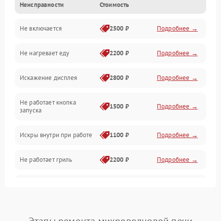
Неисправности
Стоимость
Дверца и корпус
Не включается
2500 ₽
Подробнее →
Механика и внутренние элементы
Не нагревает еду
2200 ₽
Подробнее →
Механические повреждения
Искажение дисплея
2800 ₽
Подробнее →
Питание и запуск
Не работает кнопка
Нагрев и приготовление
1500 ₽
Подробнее →
запуска
Программное обеспечение
Искры внутри при работе
1100 ₽
Подробнее →
Не работает гриль
2200 ₽
Подробнее →
Перегрев или отключение
2400 ₽
Подробнее →
во время работы
Появление запаха гари
2400 ₽
Подробнее →