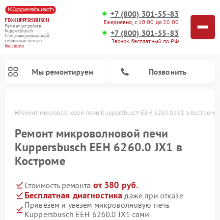
+7 (800) 301-55-83
FIX-KUPPERSBUSCH
Ежедневно, с 10:00 до 20:00
Ремонт устройств
+7 (800) 301-55-83
Kuppersbusch
Специализированный
Звонок бесплатный по РФ
cервисный центр г.
Кострома
Мы ремонтируем
Позвонить
троме
Ремонт микроволновой печи Kuppersbusch EEH 6260.0 JX1 в Костроме
Ремонт микроволновой печи
Kuppersbusch EEH 6260.0 JX1 в
Костроме
от 380 руб.
Стоимость ремонта
Бесплатная диагностика
даже при отказе
Привезем и увезем микроволновую печь
Ремонт кофемашин Kuppersbusch
Ремонт посудомоечных машин Kuppersbusch
Ремонт духовых шкафов Kuppersbusch
Ремонт морозильных камер Kuppersbusch
Ремонт промышленных вакуумных упаковщиков Kuppersbusch
Ремонт стиральных машин Kuppersbusch
Ремонт варочных панелей Kuppersbusch
Ремонт холодильников Kuppersbusch
Ремонт сушильных машин Kuppersbusch
Kuppersbusch EEH 6260.0 JX1 сами