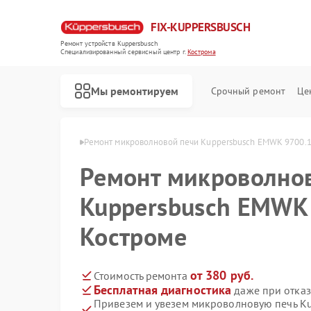
FIX-KUPPERSBUSCH
Ремонт устройств Kuppersbusch
Специализированный cервисный центр г.
Кострома
Мы ремонтируем
Срочный ремонт
Це
rsbusch в Костроме
Ремонт микроволновой печи Kuppersbusch EMWK 9700.1 
Ремонт микроволно
Kuppersbusch EMWK 
Костроме
от 380 руб.
Стоимость ремонта
Бесплатная диагностика
даже при отказ
Привезем и увезем микроволновую печь K
Ремонт кофемашин Kuppersbusch
Ремонт стиральных машин Kuppersbusch
Ремонт посудомоечных машин Kuppersbusch
Ремонт варочных панелей Kuppersbusch
Ремонт духовых шкафов Kuppersbusch
Ремонт вытяжек Kuppersbusch
Ремонт морозильных камер Kuppersbusch
Ремонт холодильников Kuppersbusch
Ремонт промышленных вакуумных упаковщиков Kuppersbusch
Ремонт сушильных машин Kuppersbusch