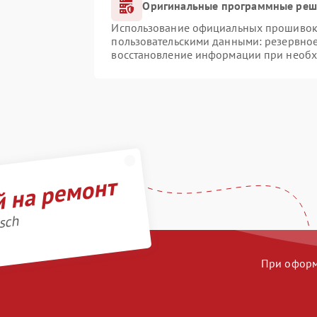
Оригинальные программные реше
Использование официальных прошивок и
пользовательскими данными: резервно
восстановление информации при необ
й на ремонт
sch
При оформл