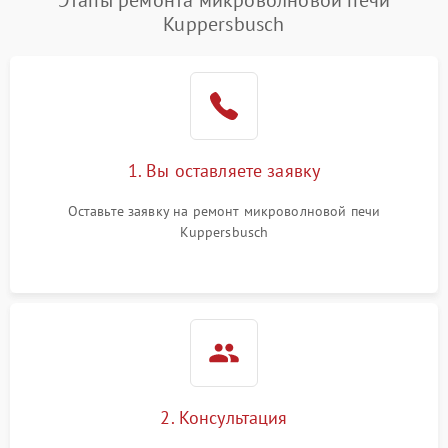
Этапы ремонта микроволновой печи
Kuppersbusch
Проблемы с вентилятором
2000 ₽
Подробнее →
Поломка системы
2200 ₽
Подробнее →
охлаждения
Не работают сенсорные
2400 ₽
Подробнее →
1. Вы оставляете заявку
кнопки
Оставьте заявку на ремонт микроволновой печи
Не горит подсветка
2000 ₽
Подробнее →
Kuppersbusch
Сломался трансформатор
1000 ₽
Подробнее →
2. Консультация