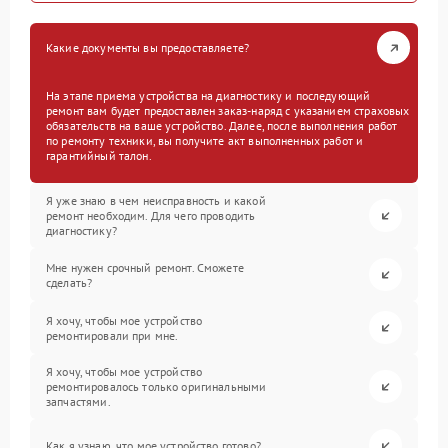
Какие документы вы предоставляете?
На этапе приема устройства на диагностику и последующий
ремонт вам будет предоставлен заказ-наряд с указанием страховых
обязательств на ваше устройство. Далее, после выполнения работ
по ремонту техники, вы получите акт выполненных работ и
гарантийный талон.
Я уже знаю в чем неисправность и какой
ремонт необходим. Для чего проводить
диагностику?
Мне нужен срочный ремонт. Сможете
сделать?
Я хочу, чтобы мое устройство
ремонтировали при мне.
Я хочу, чтобы мое устройство
ремонтировалось только оригинальными
запчастями.
Как я узнаю, что мое устройство готово?