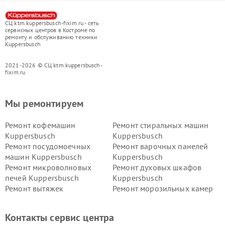
СЦ ktm.kuppersbusch-fixim.ru - сеть
сервисных центров в Костроме по
ремонту и обслуживанию техники
Kuppersbusch
2021-2026 © СЦ ktm.kuppersbusch-
fixim.ru
Мы ремонтируем
Ремонт кофемашин
Ремонт стиральных машин
Kuppersbusch
Kuppersbusch
Ремонт посудомоечных
Ремонт варочных панелей
машин Kuppersbusch
Kuppersbusch
Ремонт микроволновых
Ремонт духовых шкафов
печей Kuppersbusch
Kuppersbusch
Ремонт вытяжек
Ремонт морозильных камер
Kuppersbusch
Kuppersbusch
Ремонт холодильников
Ремонт промышленных
Контакты сервис центра
Kuppersbusch
вакуумных упаковщиков