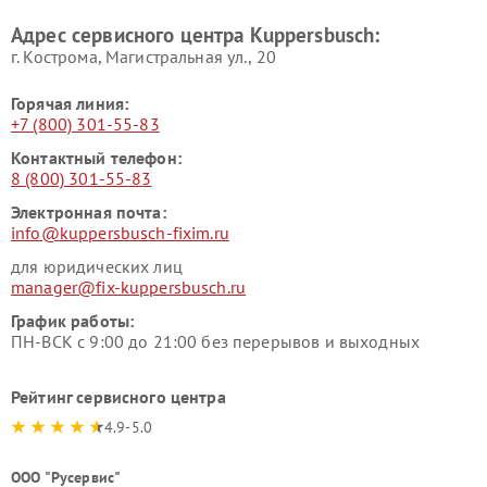
Kuppersbusch
Адрес сервисного центра Kuppersbusch:
Ремонт сушильных машин Kuppersbusch
г. Кострома, Магистральная ул., 20
Горячая линия:
+7 (800) 301-55-83
Контактный телефон:
8 (800) 301-55-83
Электронная почта:
info@kuppersbusch-fixim.ru
для юридических лиц
manager@fix-kuppersbusch.ru
График работы:
ПН-ВСК с 9:00 до 21:00 без перерывов и выходных
Рейтинг сервисного центра
4.9-5.0
ООО "Русервис"