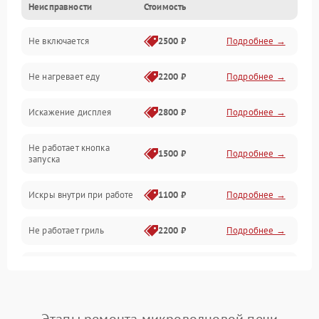
Неисправности
Стоимость
Дверца и корпус
Не включается
2500 ₽
Подробнее →
Механика и внутренние элементы
Не нагревает еду
2200 ₽
Подробнее →
Механические повреждения
Искажение дисплея
2800 ₽
Подробнее →
Питание и запуск
Не работает кнопка
Нагрев и приготовление
1500 ₽
Подробнее →
запуска
Программное обеспечение
Искры внутри при работе
1100 ₽
Подробнее →
Не работает гриль
2200 ₽
Подробнее →
Перегрев или отключение
2400 ₽
Подробнее →
во время работы
Появление запаха гари
2400 ₽
Подробнее →