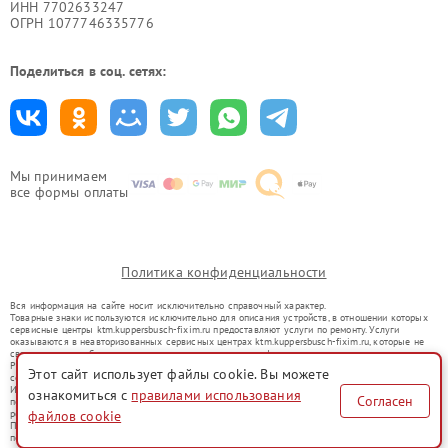
ИНН 7702633247
ОГРН 1077746335776
Поделиться в соц. сетях:
Мы принимаем
все формы оплаты
Политика конфиденциальности
Вся информация на сайте носит исключительно справочный характер.
Товарные знаки используются исключительно для описания устройств, в отношении которых
сервисные центры ktm.kuppersbusch-fixim.ru предоставляют услуги по ремонту. Услуги
оказываются в неавторизованных сервисных центрах ktm.kuppersbusch-fixim.ru, которые не
связаны с правообладателями товарных знаков или их официальными представителями.
Ремонт осуществляется для устройств, уже введенных в гражданский оборот в соответствии
Этот сайт использует файлы cookie. Вы можете
со статьей 1487 ГК РФ.
Использование товарных знаков не преследует цели индивидуализации услуг или введения
ознакомиться с
правилами использования
Согласен
потребителей в заблуждение, а служит для информирования о предоставляемых услугах по
файлов cookie
ремонту техники указанных брендов.
Представленная на сайте информация не является публичной офертой, определяемой
положениями Статьи 437(2) Гражданского кодекса РФ