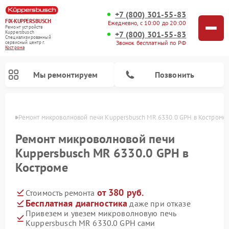
+7 (800) 301-55-83
FIX-KUPPERSBUSCH
Ежедневно, с 10:00 до 20:00
Ремонт устройств
+7 (800) 301-55-83
Kuppersbusch
Специализированный
Звонок бесплатный по РФ
cервисный центр г.
Кострома
Мы ремонтируем
Позвонить
троме
Ремонт микроволновой печи Kuppersbusch MR 6330.0 GPH в Костроме
Ремонт микроволновой печи
Kuppersbusch MR 6330.0 GPH в
Костроме
от 380 руб.
Стоимость ремонта
Бесплатная диагностика
даже при отказе
Привезем и увезем микроволновую печь
Ремонт кофемашин Kuppersbusch
Ремонт посудомоечных машин Kuppersbusch
Ремонт духовых шкафов Kuppersbusch
Ремонт морозильных камер Kuppersbusch
Ремонт промышленных вакуумных упаковщиков Kuppersbusch
Ремонт стиральных машин Kuppersbusch
Ремонт варочных панелей Kuppersbusch
Ремонт холодильников Kuppersbusch
Ремонт сушильных машин Kuppersbusch
Kuppersbusch MR 6330.0 GPH сами