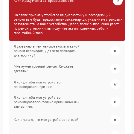
Какие документы вы предоставляете?
На этапе приема устройства на диагностику и последующий
ремонт вам будет предоставлен заказ-наряд с указанием страховых
обязательств на ваше устройство. Далее, после выполнения работ
по ремонту техники, вы получите акт выполненных работ и
гарантийный талон.
Я уже знаю в чем неисправность и какой
ремонт необходим. Для чего проводить
диагностику?
Мне нужен срочный ремонт. Сможете
сделать?
Я хочу, чтобы мое устройство
ремонтировали при мне.
Я хочу, чтобы мое устройство
ремонтировалось только оригинальными
запчастями.
Как я узнаю, что мое устройство готово?