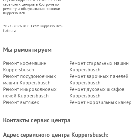
сервисных центров в Костроме по
ремонту и обслуживанию техники
Kuppersbusch
2021-2026 © СЦ ktm.kuppersbusch-
fixim.ru
Мы ремонтируем
Ремонт кофемашин
Ремонт стиральных машин
Kuppersbusch
Kuppersbusch
Ремонт посудомоечных
Ремонт варочных панелей
машин Kuppersbusch
Kuppersbusch
Ремонт микроволновых
Ремонт духовых шкафов
печей Kuppersbusch
Kuppersbusch
Ремонт вытяжек
Ремонт морозильных камер
Kuppersbusch
Kuppersbusch
Ремонт холодильников
Ремонт промышленных
Контакты сервис центра
Kuppersbusch
вакуумных упаковщиков
Kuppersbusch
Адрес сервисного центра Kuppersbusch:
Ремонт сушильных машин Kuppersbusch