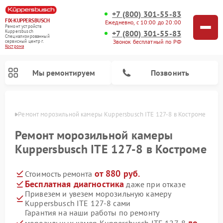
+7 (800) 301-55-83
FIX-KUPPERSBUSCH
Ежедневно, с 10:00 до 20:00
Ремонт устройств
+7 (800) 301-55-83
Kuppersbusch
Специализированный
Звонок бесплатный по РФ
cервисный центр г.
Кострома
Мы ремонтируем
Позвонить
троме
Ремонт морозильной камеры Kuppersbusch ITE 127-8 в Костроме
Ремонт морозильной камеры
Kuppersbusch ITE 127-8 в Костроме
от 880 руб.
Стоимость ремонта
Бесплатная диагностика
даже при отказе
Привезем и увезем морозильную камеру
Kuppersbusch ITE 127-8 сами
Ремонт кофемашин Kuppersbusch
Ремонт посудомоечных машин Kuppersbusch
Ремонт микроволновых печей Kuppersbusch
Ремонт промышленных вакуумных упаковщиков Kuppersbusch
Ремонт стиральных машин Kuppersbusch
Ремонт варочных панелей Kuppersbusch
Ремонт духовых шкафов Kuppersbusch
Ремонт холодильников Kuppersbusch
Ремонт сушильных машин Kuppersbusch
Гарантия на наши работы по ремонту
до