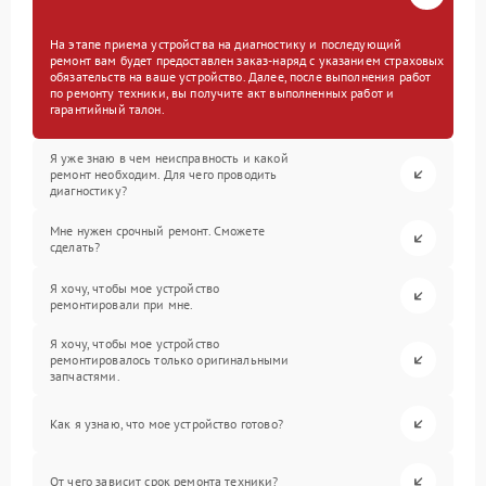
На этапе приема устройства на диагностику и последующий
ремонт вам будет предоставлен заказ-наряд с указанием страховых
обязательств на ваше устройство. Далее, после выполнения работ
по ремонту техники, вы получите акт выполненных работ и
гарантийный талон.
Я уже знаю в чем неисправность и какой
ремонт необходим. Для чего проводить
диагностику?
Мне нужен срочный ремонт. Сможете
сделать?
Я хочу, чтобы мое устройство
ремонтировали при мне.
Я хочу, чтобы мое устройство
ремонтировалось только оригинальными
запчастями.
Как я узнаю, что мое устройство готово?
От чего зависит срок ремонта техники?