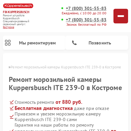
+7 (800) 301-55-83
FIX-KUPPERSBUSCH
Ежедневно, с 10:00 до 20:00
Ремонт устройств
+7 (800) 301-55-83
Kuppersbusch
Специализированный
Звонок бесплатный по РФ
cервисный центр г.
Кострома
Мы ремонтируем
Позвонить
троме
Ремонт морозильной камеры Kuppersbusch ITE 239-0 в Костроме
Ремонт морозильной камеры
Kuppersbusch ITE 239-0 в Костроме
от 880 руб.
Стоимость ремонта
Бесплатная диагностика
даже при отказе
Привезем и увезем морозильную камеру
Kuppersbusch ITE 239-0 сами
Ремонт кофемашин Kuppersbusch
Ремонт посудомоечных машин Kuppersbusch
Ремонт микроволновых печей Kuppersbusch
Ремонт промышленных вакуумных упаковщиков Kuppersbusch
Ремонт стиральных машин Kuppersbusch
Ремонт варочных панелей Kuppersbusch
Ремонт духовых шкафов Kuppersbusch
Ремонт холодильников Kuppersbusch
Ремонт сушильных машин Kuppersbusch
Гарантия на наши работы по ремонту
до