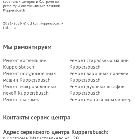
сервисных центров в Костроме по
ремонту и обслуживанию техники
Kuppersbusch
2021-2026 © СЦ ktm.kuppersbusch-
fixim.ru
Мы ремонтируем
Ремонт кофемашин
Ремонт стиральных машин
Kuppersbusch
Kuppersbusch
Ремонт посудомоечных
Ремонт варочных панелей
машин Kuppersbusch
Kuppersbusch
Ремонт микроволновых
Ремонт духовых шкафов
печей Kuppersbusch
Kuppersbusch
Ремонт вытяжек
Ремонт морозильных камер
Kuppersbusch
Kuppersbusch
Ремонт холодильников
Ремонт промышленных
Контакты сервис центра
Kuppersbusch
вакуумных упаковщиков
Kuppersbusch
Адрес сервисного центра Kuppersbusch:
Ремонт сушильных машин Kuppersbusch
г. Кострома, Магистральная ул., 20