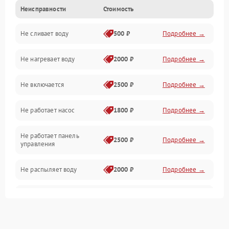
Неисправности
Стоимость
Управление
Не сливает воду
500 ₽
Подробнее →
Электропитание
Не нагревает воду
2000 ₽
Подробнее →
Датчики
Не включается
2500 ₽
Подробнее →
Нагрев
Не работает насос
1800 ₽
Подробнее →
Вода
Не работает панель
Гигиена
2500 ₽
Подробнее →
управления
Программное обеспечение
Не распыляет воду
2000 ₽
Подробнее →
Не запускается цикл
1800 ₽
Подробнее →
стирки
Проблемы с набором