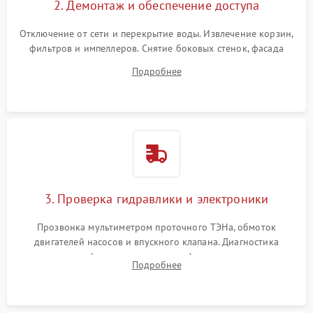
2. Демонтаж и обеспечение доступа
Отключение от сети и перекрытие воды. Извлечение корзин,
фильтров и импеллеров. Снятие боковых стенок, фасада
дверцы или нижнего поддона для прямого доступа к
Подробнее
циркуляционному насосу, ТЭНу и сливной помпе.
3. Проверка гидравлики и электроники
Прозвонка мультиметром проточного ТЭНа, обмоток
двигателей насосов и впускного клапана. Диагностика
прессостата (датчика уровня воды), датчика мутности,
Подробнее
концевика дверцы и электронного модуля управления.