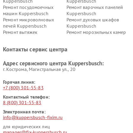
Kuppersbusch
Kuppersbusch
Ремонт посудомоечных
Ремонт варочных панелей
машин Kuppersbusch
Kuppersbusch
Ремонт микроволновых
Ремонт духовых шкафов
печей Kuppersbusch
Kuppersbusch
Ремонт вытяжек
Ремонт морозильных камер
Kuppersbusch
Kuppersbusch
Ремонт холодильников
Ремонт промышленных
Контакты сервис центра
Kuppersbusch
вакуумных упаковщиков
Kuppersbusch
Адрес сервисного центра Kuppersbusch:
Ремонт сушильных машин Kuppersbusch
г. Кострома, Магистральная ул., 20
Горячая линия:
+7 (800) 301-55-83
Контактный телефон:
8 (800) 301-55-83
Электронная почта:
info@kuppersbusch-fixim.ru
для юридических лиц
manager@fix-kuppersbusch.ru