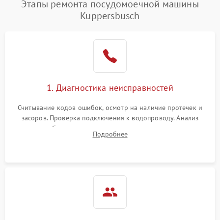
Этапы ремонта посудомоечной машины
1800 ₽
Подробнее →
воды
Kuppersbusch
Не работает сушилка
2100 ₽
Подробнее →
Сбои в работе таймера
1700 ₽
Подробнее →
Проблемы с
2100 ₽
Подробнее →
1. Диагностика неисправностей
циркуляционным насосом
Считывание кодов ошибок, осмотр на наличие протечек и
засоров. Проверка подключения к водопроводу. Анализ
жалоб на отсутствие слива, нагрева, вращения
Подробнее
разбрызгивателей или срабатывание системы защиты
аквастоп.