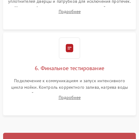
уплотнителей дверцы и патрубков для исключения протечек.
Надежная фиксация хомутов гидравлической системы,
Подробнее
сборка корпуса и установка датчика поплавка.
6. Финальное тестирование
Подключение к коммуникациям и запуск интенсивного
цикла мойки. Контроль корректного залива, нагрева воды
до нужной температуры, отсутствия посторонних шумов,
Подробнее
штатного слива и абсолютной сухости в поддоне.