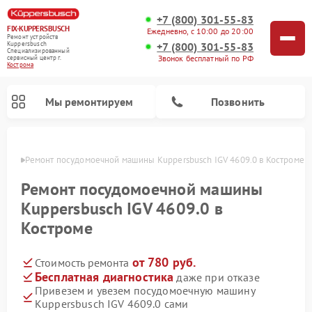
+7 (800) 301-55-83
FIX-KUPPERSBUSCH
Ежедневно, с 10:00 до 20:00
Ремонт устройств
+7 (800) 301-55-83
Kuppersbusch
Специализированный
Звонок бесплатный по РФ
cервисный центр г.
Кострома
Мы ремонтируем
Позвонить
троме
Ремонт посудомоечной машины Kuppersbusch IGV 4609.0 в Костроме
Ремонт посудомоечной машины
Kuppersbusch IGV 4609.0 в
Костроме
от 780 руб.
Стоимость ремонта
Бесплатная диагностика
даже при отказе
Привезем и увезем посудомоечную машину
Ремонт кофемашин Kuppersbusch
Ремонт варочных панелей Kuppersbusch
Ремонт духовых шкафов Kuppersbusch
Ремонт морозильных камер Kuppersbusch
Ремонт промышленных вакуумных упаковщиков Kuppersbusch
Ремонт стиральных машин Kuppersbusch
Ремонт микроволновых печей Kuppersbusch
Ремонт холодильников Kuppersbusch
Ремонт сушильных машин Kuppersbusch
Kuppersbusch IGV 4609.0 сами