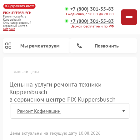
+7 (800) 301-55-83
FIX-KUPPERSBUSCH
Ежедневно, с 10:00 до 20:00
Ремонт устройств
+7 (800) 301-55-83
Kuppersbusch
Специализированный
Звонок бесплатный по РФ
cервисный центр г.
Кострома
Мы ремонтируем
Позвонить
главная
цены
Цены на услуги ремонта техники
Kuppersbusch
в сервисном центре FIX-Kuppersbusch
Ремонт кофемашин Kuppersbusch
Ремонт посудомоечных машин Kuppersbusch
Ремонт микроволновых печей Kuppersbusch
Ремонт холодильников Kuppersbusch
Ремонт сушильных машин Kuppersbusch
Ремонт стиральных машин Kuppersbusch
Ремонт варочных панелей Kuppersbusch
Ремонт духовых шкафов Kuppersbusch
Ремонт морозильных камер Kuppersbusch
Ремонт промышленных вакуумных упаковщиков Kuppersbusch
Цены актуальны на текущую дату 10.08.2026