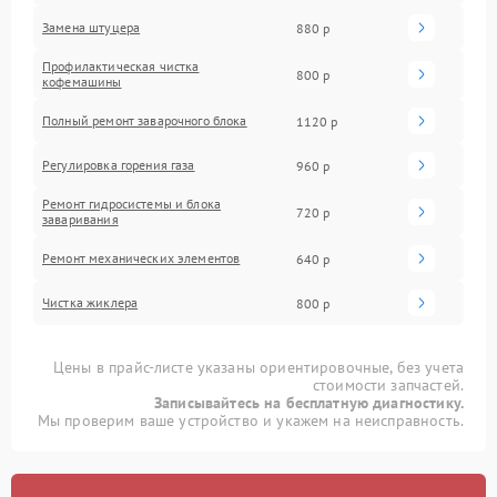
Замена штуцера
880 р
Профилактическая чистка
800 р
кофемашины
Полный ремонт заварочного блока
1120 р
Регулировка горения газа
960 р
Ремонт гидросистемы и блока
720 р
заваривания
Ремонт механических элементов
640 р
Чистка жиклера
800 р
Цены в прайс-листе указаны ориентировочные, без учета
стоимости запчастей.
Записывайтесь на бесплатную диагностику.
Мы проверим ваше устройство и укажем на неисправность.