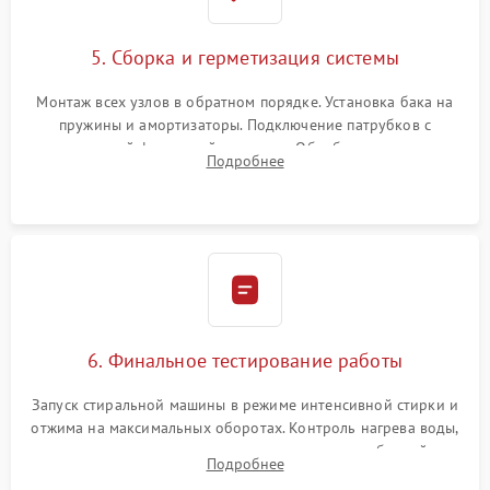
5. Сборка и герметизация системы
Монтаж всех узлов в обратном порядке. Установка бака на
пружины и амортизаторы. Подключение патрубков с
надежной фиксацией хомутами. Обработка стыков
Подробнее
герметиком для предотвращения возможных протечек воды.
6. Финальное тестирование работы
Запуск стиральной машины в режиме интенсивной стирки и
отжима на максимальных оборотах. Контроль нагрева воды,
корректности слива, отсутствия излишних вибраций,
Подробнее
посторонних стуков и протечек под корпусом.