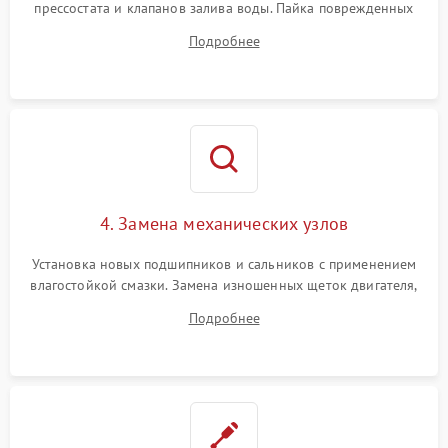
прессостата и клапанов залива воды. Пайка поврежденных
дорожек или замена симисторов на плате управления.
Подробнее
Восстановление целостности проводки и контактов.
4. Замена механических узлов
Установка новых подшипников и сальников с применением
влагостойкой смазки. Замена изношенных щеток двигателя,
порванного ремня привода, неисправного сливного насоса
Подробнее
или поврежденной резиновой манжеты.