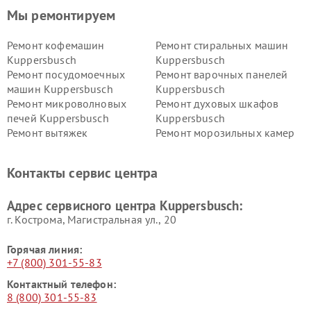
Мы ремонтируем
Ремонт кофемашин
Ремонт стиральных машин
Kuppersbusch
Kuppersbusch
Ремонт посудомоечных
Ремонт варочных панелей
машин Kuppersbusch
Kuppersbusch
Ремонт микроволновых
Ремонт духовых шкафов
печей Kuppersbusch
Kuppersbusch
Ремонт вытяжек
Ремонт морозильных камер
Kuppersbusch
Kuppersbusch
Ремонт холодильников
Ремонт промышленных
Контакты сервис центра
Kuppersbusch
вакуумных упаковщиков
Kuppersbusch
Адрес сервисного центра Kuppersbusch:
Ремонт сушильных машин Kuppersbusch
г. Кострома, Магистральная ул., 20
Горячая линия:
+7 (800) 301-55-83
Контактный телефон:
8 (800) 301-55-83