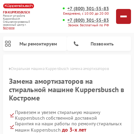
+7 (800) 301-55-83
FIX-KUPPERSBUSCH
Ежедневно, с 10:00 до 20:00
Ремонт устройств
+7 (800) 301-55-83
Kuppersbusch
Специализированный
Звонок бесплатный по РФ
cервисный центр г.
Кострома
Мы ремонтируем
Позвонить
троме
Стиральная машина Kuppersbusch замена амортизаторов
Замена амортизаторов на
стиральной машине Kuppersbusch в
Костроме
Привезем и увезем стиральную машину
Kuppersbusch собственной доставкой
Гарантия на наши работы по ремонту стиральных
Ремонт кофемашин Kuppersbusch
Ремонт варочных панелей Kuppersbusch
Ремонт духовых шкафов Kuppersbusch
Ремонт морозильных камер Kuppersbusch
Ремонт промышленных вакуумных упаковщиков Kuppersbusch
Ремонт посудомоечных машин Kuppersbusch
Ремонт микроволновых печей Kuppersbusch
Ремонт холодильников Kuppersbusch
Ремонт сушильных машин Kuppersbusch
до 3-х лет
машин Kuppersbusch