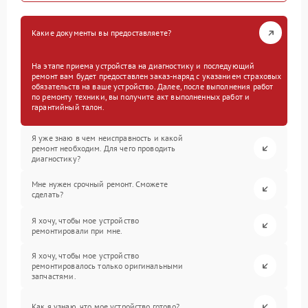
Какие документы вы предоставляете?
На этапе приема устройства на диагностику и последующий
ремонт вам будет предоставлен заказ-наряд с указанием страховых
обязательств на ваше устройство. Далее, после выполнения работ
по ремонту техники, вы получите акт выполненных работ и
гарантийный талон.
Я уже знаю в чем неисправность и какой
ремонт необходим. Для чего проводить
диагностику?
Мне нужен срочный ремонт. Сможете
сделать?
Я хочу, чтобы мое устройство
ремонтировали при мне.
Я хочу, чтобы мое устройство
ремонтировалось только оригинальными
запчастями.
Как я узнаю, что мое устройство готово?