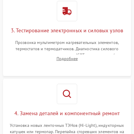
3. Тестирование электронных и силовых узлов
Прозвонка мультиметром нагревательных элементов,
термостатов и термодатчиков. Диагностика силового
модуля, реле, диодных мостов и IGBT-транзисторов (для
Подробнее
индукции). Проверка кранов и газ-контроля (для газовых
панелей).
4. Замена деталей и компонентный ремонт
Установка новых ленточных ТЭНов (Hi-Light), индукторных
катушек или термопар. Перепайка сгоревших элементов на