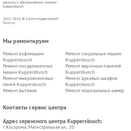
ремонту и обслуживанию техники
Kuppersbusch
2021-2026 © СЦ ktm.kuppersbusch-
fixim.ru
Мы ремонтируем
Ремонт кофемашин
Ремонт стиральных машин
Kuppersbusch
Kuppersbusch
Ремонт посудомоечных
Ремонт варочных панелей
машин Kuppersbusch
Kuppersbusch
Ремонт микроволновых
Ремонт духовых шкафов
печей Kuppersbusch
Kuppersbusch
Ремонт вытяжек
Ремонт морозильных камер
Kuppersbusch
Kuppersbusch
Ремонт холодильников
Ремонт промышленных
Контакты сервис центра
Kuppersbusch
вакуумных упаковщиков
Kuppersbusch
Адрес сервисного центра Kuppersbusch:
Ремонт сушильных машин Kuppersbusch
г. Кострома, Магистральная ул., 20