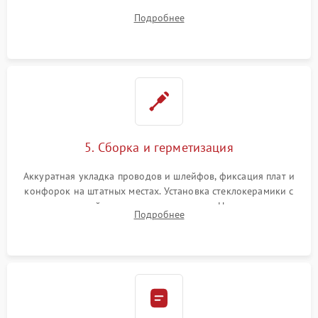
плате управления, восстановление токопроводящих
Подробнее
дорожек. Очистка контактов и замена поврежденной
проводки.
5. Сборка и герметизация
Аккуратная укладка проводов и шлейфов, фиксация плат и
конфорок на штатных местах. Установка стеклокерамики с
проверкой равномерности зазоров. Нанесение
Подробнее
термостойкого герметика или укладка уплотнительной
ленты по контуру.