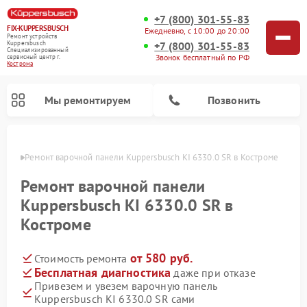
+7 (800) 301-55-83
FIX-KUPPERSBUSCH
Ежедневно, с 10:00 до 20:00
Ремонт устройств
+7 (800) 301-55-83
Kuppersbusch
Специализированный
Звонок бесплатный по РФ
cервисный центр г.
Кострома
Мы ремонтируем
Позвонить
троме
Ремонт варочной панели Kuppersbusch KI 6330.0 SR в Костроме
Ремонт варочной панели
Kuppersbusch KI 6330.0 SR в
Костроме
от 580 руб.
Стоимость ремонта
Бесплатная диагностика
даже при отказе
Привезем и увезем варочную панель
Ремонт кофемашин Kuppersbusch
Ремонт посудомоечных машин Kuppersbusch
Ремонт духовых шкафов Kuppersbusch
Ремонт морозильных камер Kuppersbusch
Ремонт промышленных вакуумных упаковщиков Kuppersbusch
Ремонт стиральных машин Kuppersbusch
Ремонт микроволновых печей Kuppersbusch
Ремонт холодильников Kuppersbusch
Ремонт сушильных машин Kuppersbusch
Kuppersbusch KI 6330.0 SR сами