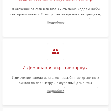
Отключение от сети или газа. Считывание кодов ошибок
сенсорной панели. Осмотр стеклокерамики на трещины,
проверка конфорок на равномерность нагрева. Опрос
Подробнее
клиента о симптомах (не включается, не видит посуду,
щелкает).
2. Демонтаж и вскрытие корпуса
Извлечение панели из столешницы. Снятие крепежных
винтов по периметру и аккуратный демонтаж
стеклокерамической поверхности. Отсоединение шлейфов
Подробнее
сенсорного блока для доступа к силовым платам, катушкам
или ТЭНам.