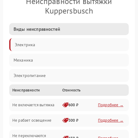
Неисправности вытяжки
Kuppersbusch
Виды неисправностей
Электрика
Механика
Электропитание
Неисправности
Стоимость
Вентиляция
Не включается вытяжка
600 ₽
Подробнее →
Освещение
Не рабает освещение
300 ₽
Подробнее →
Механические повреждения
Не переключаются
Электроника