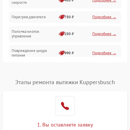
450 ₽
Подробнее →
скорости
Электрика/Механические
Перегрев двигателя
750 ₽
Подробнее →
Поломка кнопок
250 ₽
Подробнее →
управления
Повреждение шнура
990 ₽
Подробнее →
питания
Выбивает автомат при
550 ₽
Подробнее →
включении
Этапы ремонта вытяжки Kuppersbusch
Не ключается вытяжка
550 ₽
Подробнее →
Неисправность пускового
1000 ₽
Подробнее →
конденсатора
Поломка реле
1000 ₽
Подробнее →
1. Вы оставляете заявку