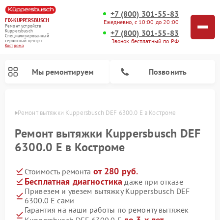
+7 (800) 301-55-83
FIX-KUPPERSBUSCH
Ежедневно, с 10:00 до 20:00
Ремонт устройств
+7 (800) 301-55-83
Kuppersbusch
Специализированный
Звонок бесплатный по РФ
cервисный центр г.
Кострома
Мы ремонтируем
Позвонить
троме
Ремонт вытяжки Kuppersbusch DEF 6300.0 E в Костроме
Ремонт вытяжки Kuppersbusch DEF
6300.0 E в Костроме
от 280 руб.
Стоимость ремонта
Бесплатная диагностика
даже при отказе
Привезем и увезем вытяжку Kuppersbusch DEF
6300.0 E сами
Ремонт кофемашин Kuppersbusch
Ремонт посудомоечных машин Kuppersbusch
Ремонт микроволновых печей Kuppersbusch
Ремонт морозильных камер Kuppersbusch
Ремонт промышленных вакуумных упаковщиков Kuppersbusch
Ремонт стиральных машин Kuppersbusch
Ремонт варочных панелей Kuppersbusch
Ремонт духовых шкафов Kuppersbusch
Ремонт холодильников Kuppersbusch
Ремонт сушильных машин Kuppersbusch
Гарантия на наши работы по ремонту вытяжек
до 3-х лет