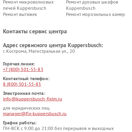
Ремонт микроволновых
Ремонт духовых шкафов
печей Kuppersbusch
Kuppersbusch
Ремонт вытяжек
Ремонт морозильных камер
Kuppersbusch
Kuppersbusch
Ремонт холодильников
Ремонт промышленных
Контакты сервис центра
Kuppersbusch
вакуумных упаковщиков
Kuppersbusch
Адрес сервисного центра Kuppersbusch:
Ремонт сушильных машин Kuppersbusch
г. Кострома, Магистральная ул., 20
Горячая линия:
+7 (800) 301-55-83
Контактный телефон:
8 (800) 301-55-83
Электронная почта:
info@kuppersbusch-fixim.ru
для юридических лиц
manager@fix-kuppersbusch.ru
График работы:
ПН-ВСК с 9:00 до 21:00 без перерывов и выходных